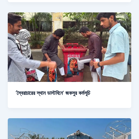
‘স্বৈরাচারের স্থান ডাস্টবিনে’ জকসুর কর্মসূচি